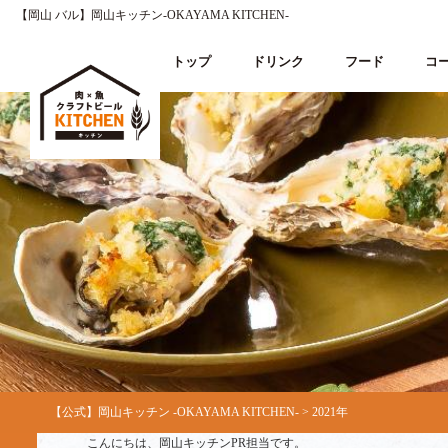
【岡山 バル】岡山キッチン‐OKAYAMA KITCHEN‐
トップ
ドリンク
フード
コ
【公式】岡山キッチン ‐OKAYAMA KITCHEN‐
>
2021年
こんにちは、岡山キッチンPR担当です。