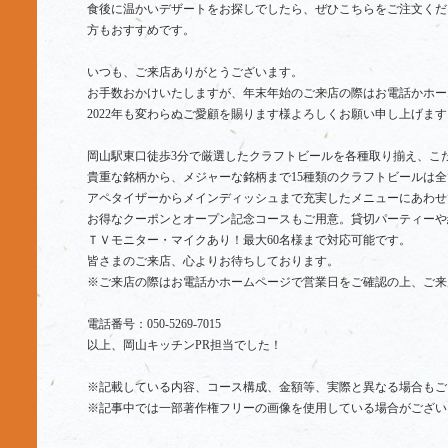
食後に温かいデザートをお探しでしたら、ぜひこちらをご注文くだ
方もおすすめです。
いつも、ご来店ありがとうございます。
お手数おかけいたしますが、年末年始のご来店の際はお電話かホー
2022年も変わらぬご愛顧を賜ります様よろしくお願い申し上げます
岡山駅東口徒歩3分で厳選したクラフトビールを各種取り揃え、こ
貴重な銘柄から、メジャーな銘柄まで15種類のクラフトビールは全
アペタイザーからメインディッシュまで充実したメニューにあわせ
お得なクーポンとオープン記念コースもご用意。貸切パーティーや
ＴＶモニター・マイクあり！最大60名様まで対応可能です。
皆さまのご来店、心よりお待ちしております。
※ご来店の際はお電話かホームページで営業日をご確認の上、ご来
電話番号：050-5269-7015
以上、岡山キッチンPR担当でした！
※記載している内容、コース構成、金額等、実際と異なる場合もご
※記事中では一部著作権フリーの画像を使用している場合がござい