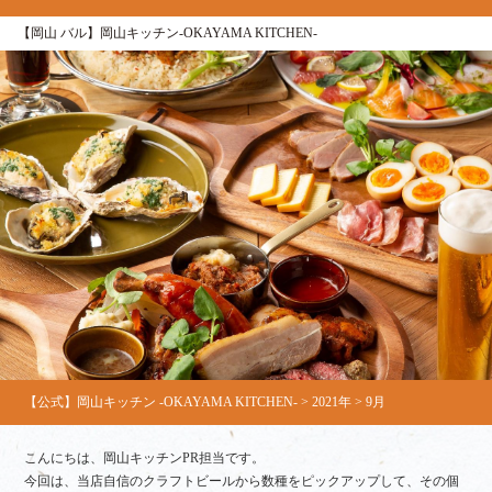
【岡山 バル】岡山キッチン‐OKAYAMA KITCHEN‐
【公式】岡山キッチン ‐OKAYAMA KITCHEN‐
>
2021年
>
9月
こんにちは、岡山キッチンPR担当です。
今回は、当店自信のクラフトビールから数種をピックアップして、その個