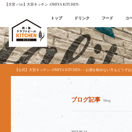
【大宮 バル】大宮キッチン ‐OMIYA KITCHEN‐
トップ
ドリンク
フード
コ
【公式】大宮キッチン ‐OMIYA KITCHEN‐
>
お酒を飲めない方もどうぞお越
ブログ記事
blog