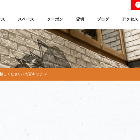
P
ース
スペース
クーポン
貸切
ブログ
アクセス
しください | 大宮キッチン