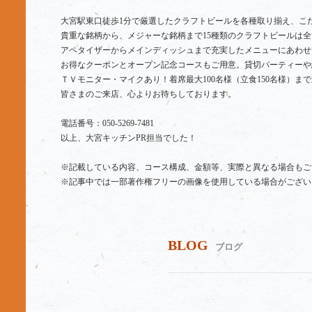
大宮駅東口徒歩1分で厳選したクラフトビールを各種取り揃え、こ
貴重な銘柄から、メジャーな銘柄まで15種類のクラフトビールは全
アペタイザーからメインディッシュまで充実したメニューにあわせ
お得なクーポンとオープン記念コースもご用意。貸切パーティーや
ＴＶモニター・マイクあり！着席最大100名様（立食150名様）ま
皆さまのご来店、心よりお待ちしております。
電話番号：050-5269-7481
以上、大宮キッチンPR担当でした！
※記載している内容、コース構成、金額等、実際と異なる場合もご
※記事中では一部著作権フリーの画像を使用している場合がござい
BLOG
ブログ