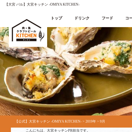
【大宮 バル】大宮キッチン ‐OMIYA KITCHEN‐
トップ
ドリンク
フード
コ
【公式】大宮キッチン ‐OMIYA KITCHEN‐
>
2019年
>
9月
こんにちは、大宮キッチンPR担当です。