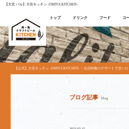
【大宮 バル】大宮キッチン ‐OMIYA KITCHEN‐
トップ
ドリンク
フード
コ
【公式】大宮キッチン ‐OMIYA KITCHEN‐
>
当店特製のデザートで甘いひと
ブログ記事
blog