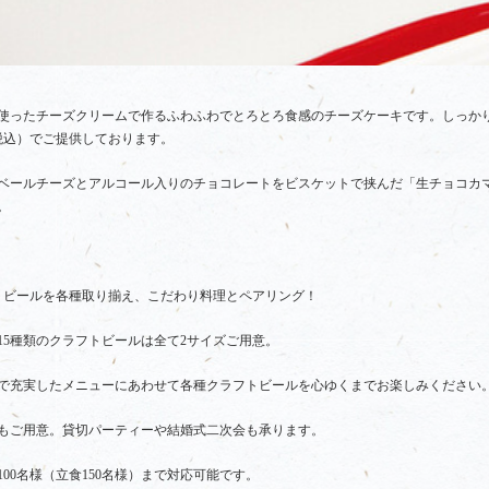
使ったチーズクリームで作るふわふわでとろとろ食感のチーズケーキです。しっか
税込）でご提供しております。
ベールチーズとアルコール入りのチョコレートをビスケットで挟んだ「生チョコカマ
。
トビールを各種取り揃え、こだわり料理とペアリング！
15種類のクラフトビールは全て2サイズご用意。
で充実したメニューにあわせて各種クラフトビールを心ゆくまでお楽しみください
もご用意。貸切パーティーや結婚式二次会も承ります。
00名様（立食150名様）まで対応可能です。