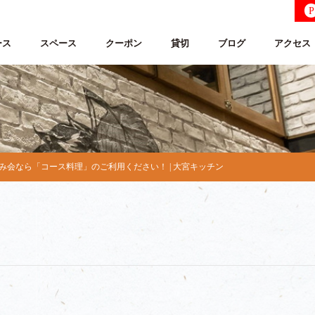
P
ース
スペース
クーポン
貸切
ブログ
アクセス
み会なら「コース料理」のご利用ください！ | 大宮キッチン