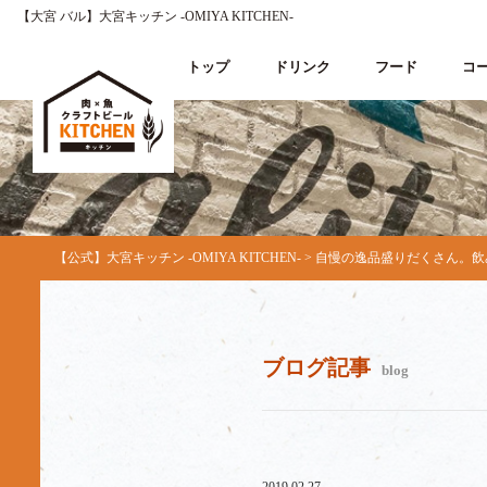
【大宮 バル】大宮キッチン ‐OMIYA KITCHEN‐
トップ
ドリンク
フード
コ
【公式】大宮キッチン ‐OMIYA KITCHEN‐
>
自慢の逸品盛りだくさん。飲
ブログ記事
blog