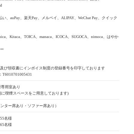
rd
d払い、auPay、楽天Pay、メルペイ、ALIPAY、WeChat Pay、クイック
uica、Kitaca、TOICA、manaca、ICOCA、SUGOCA、nimoca、はやか
ー
及び領収書にインボイス制度の登録番号を印字しております
6010701005431
煙専用室あり
別に喫煙スペースをご用意しております)
ウンター席あり・ソファー席あり）
55名様
65名様