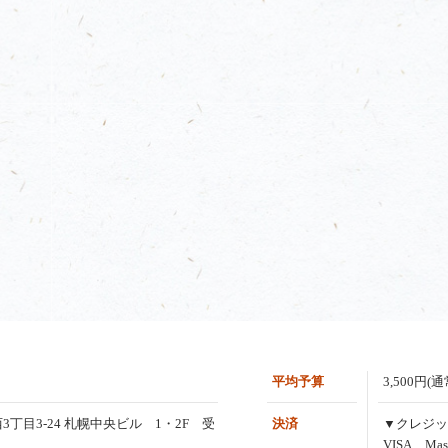
平均予算
3,500円(
3丁目3-24 札幌中央ビル 1・2F 受
決済
▼クレジッ
VISA、Mas