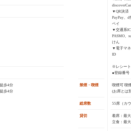
discoverCa
▼QR決済
PayPay、
ペイ
▼交通系IC
PASMO、s
けん
▼電子マネ
ID
※レシート
●登録番号：T
徒歩4分
禁煙・喫煙
喫煙可 喫
徒歩4分
(お席とは
総席数
55席（カ
貸切
着席：最大
立食：最大