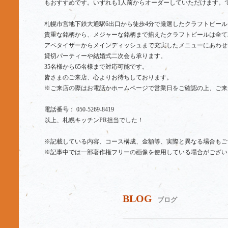
もおすすめです。いずれも1人前からオーダーしていただけます。
札幌市営地下鉄大通駅6出口から徒歩4分で厳選したクラフトビー
貴重な銘柄から、メジャーな銘柄まで揃えたクラフトビールは全て
アペタイザーからメインディッシュまで充実したメニューにあわせ
貸切パーティーや結婚式二次会も承ります。
35名様から65名様まで対応可能です。
皆さまのご来店、心よりお待ちしております。
※ご来店の際はお電話かホームページで営業日をご確認の上、ご来
電話番号： 050-5269-8419
以上、札幌キッチンPR担当でした！
※記載している内容、コース構成、金額等、実際と異なる場合もご
※記事中では一部著作権フリーの画像を使用している場合がござい
BLOG
ブログ