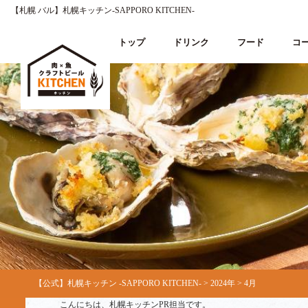
【札幌 バル】札幌キッチン‐SAPPORO KITCHEN‐
トップ
ドリンク
フード
コ
【公式】札幌キッチン ‐SAPPORO KITCHEN‐
>
2024年
>
4月
こんにちは、札幌キッチンPR担当です。