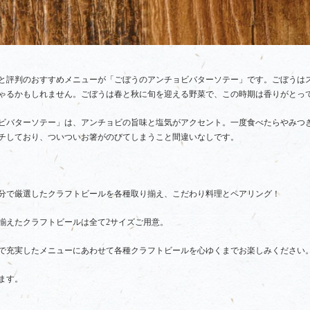
と評判のおすすめメニューが「ごぼうのアンチョビバターソテー」です。ごぼうは
ゃるかもしれません。ごぼうは春と秋に旬を迎える野菜で、この時期は香りがとっ
ビバターソテー」は、アンチョビの旨味と塩気がアクセント。一度食べたらやみつ
チしており、ついついお箸がのびてしまうこと間違いなしです。
4分で厳選したクラフトビールを各種取り揃え、こだわり料理とペアリング！
揃えたクラフトビールは全て2サイズご用意。
で充実したメニューにあわせて各種クラフトビールを心ゆくまでお楽しみください
ます。