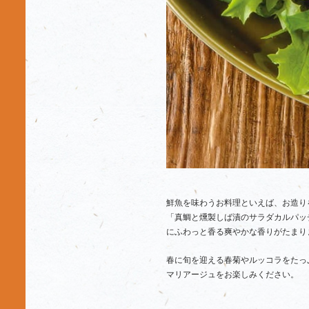
鮮魚を味わうお料理といえば、お造り
「真鯛と燻製しば漬のサラダカルパッ
にふわっと香る爽やかな香りがたまり
春に旬を迎える春菊やルッコラをたっ
マリアージュをお楽しみください。