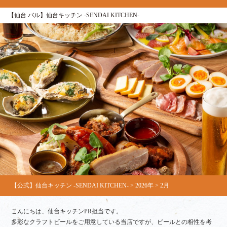
【仙台 バル】仙台キッチン ‐SENDAI KITCHEN‐
【公式】仙台キッチン -SENDAI KITCHEN-
>
2026年
>
2月
こんにちは、仙台キッチンPR担当です。
多彩なクラフトビールをご用意している当店ですが、ビールとの相性を考