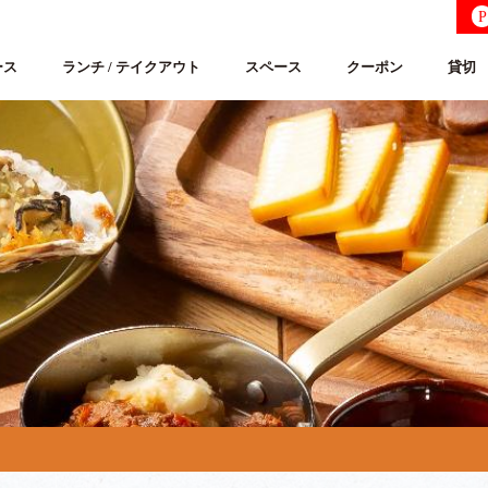
P
ース
ランチ / テイクアウト
スペース
クーポン
貸切