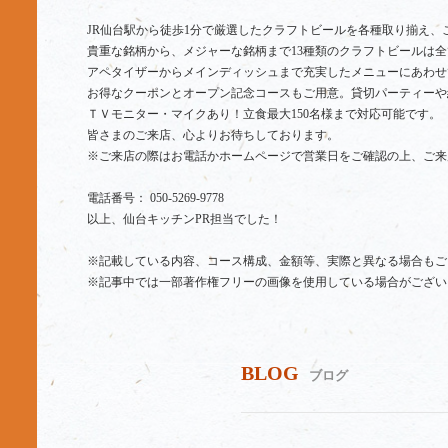
JR仙台駅から徒歩1分で厳選したクラフトビールを各種取り揃え、
貴重な銘柄から、メジャーな銘柄まで13種類のクラフトビールは全
アペタイザーからメインディッシュまで充実したメニューにあわせ
お得なクーポンとオープン記念コースもご用意。貸切パーティーや
ＴＶモニター・マイクあり！立食最大150名様まで対応可能です。
皆さまのご来店、心よりお待ちしております。
※ご来店の際はお電話かホームページで営業日をご確認の上、ご来
電話番号： 050-5269-9778
以上、仙台キッチンPR担当でした！
※記載している内容、コース構成、金額等、実際と異なる場合もご
※記事中では一部著作権フリーの画像を使用している場合がござい
BLOG
ブログ