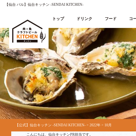
【仙台 バル】仙台キッチン ‐SENDAI KITCHEN‐
トップ
ドリンク
フード
コ
【公式】仙台キッチン -SENDAI KITCHEN-
>
2022年
>
10月
こんにちは、仙台キッチンPR担当です。