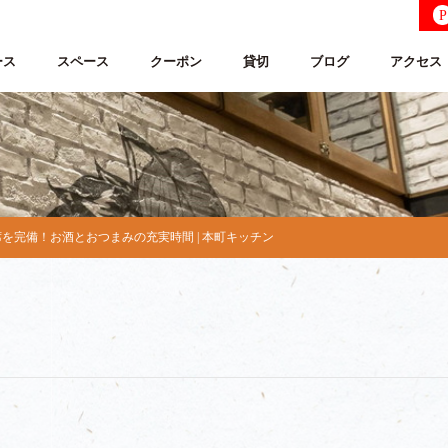
P
ース
スペース
クーポン
貸切
ブログ
アクセス
を完備！お酒とおつまみの充実時間 | 本町キッチン