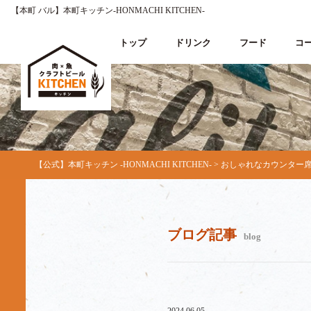
【本町 バル】本町キッチン‐HONMACHI KITCHEN‐
トップ
ドリンク
フード
コ
【公式】本町キッチン ‐HONMACHI KITCHEN‐
>
おしゃれなカウンター席
ブログ記事
blog