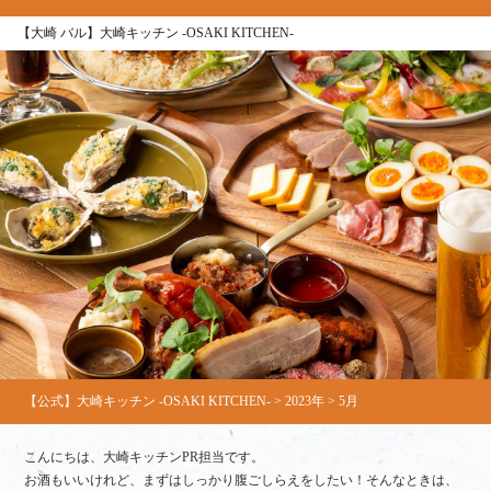
【大崎 バル】大崎キッチン ‐OSAKI KITCHEN‐
【公式】大崎キッチン ‐OSAKI KITCHEN‐
>
2023年
>
5月
こんにちは、大崎キッチンPR担当です。
お酒もいいけれど、まずはしっかり腹ごしらえをしたい！そんなときは、