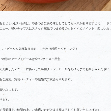
あまじょっぱいものは、やみつきにある味としてとても人気がありますよね。「さ
ニュー。軽いチップスはスナック感覚でつまめるのもおすすめポイント。楽しいお
ラフトビールを各種取り揃え、こだわり料理とペアリング！
15種類のクラフトビールは全て2サイズご用意。
で充実したメニューにあわせて各種クラフトビールを心ゆくまでお楽しみください
もご用意。貸切パーティーや結婚式二次会も承ります。
応いたします。
ります。
で営業日をご確認の上、ご来店いただけます様よろしくお願い申し上げます。