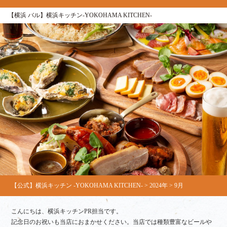
【横浜 バル】横浜キッチン-YOKOHAMA KITCHEN-
【公式】横浜キッチン -YOKOHAMA KITCHEN-
>
2024年
>
9月
こんにちは、横浜キッチンPR担当です。
記念日のお祝いも当店におまかせください。当店では種類豊富なビールや