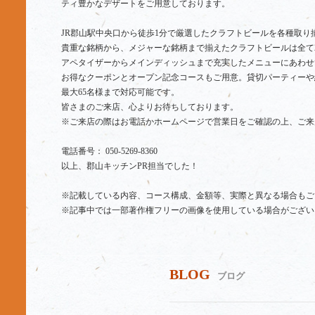
ティ豊かなデザートをご用意しております。
JR郡山駅中央口から徒歩1分で厳選したクラフトビールを各種取り
貴重な銘柄から、メジャーな銘柄まで揃えたクラフトビールは全て
アペタイザーからメインディッシュまで充実したメニューにあわせ
お得なクーポンとオープン記念コースもご用意。貸切パーティーや
最大65名様まで対応可能です。
皆さまのご来店、心よりお待ちしております。
※ご来店の際はお電話かホームページで営業日をご確認の上、ご来
電話番号： 050-5269-8360
以上、郡山キッチンPR担当でした！
※記載している内容、コース構成、金額等、実際と異なる場合もご
※記事中では一部著作権フリーの画像を使用している場合がござい
BLOG
ブログ