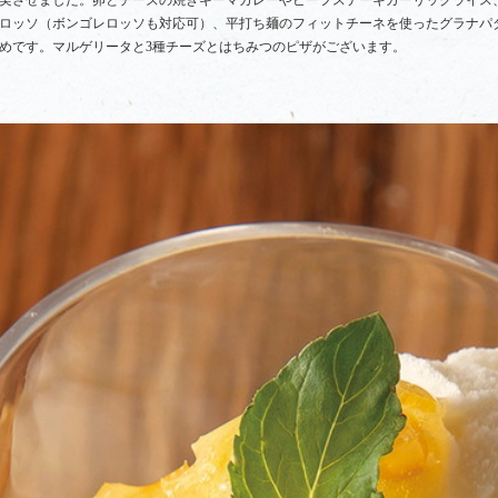
実させました。卵とチーズの焼きキーマカレーやビーフステーキガーリックライス
ロッソ（ボンゴレロッソも対応可）、平打ち麺のフィットチーネを使ったグラナパ
めです。マルゲリータと3種チーズとはちみつのピザがございます。