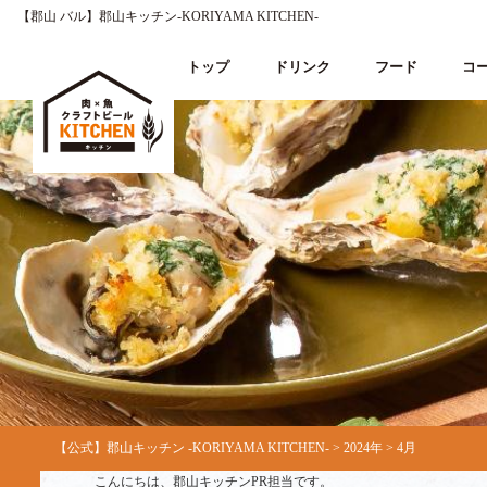
【郡山 バル】郡山キッチン-KORIYAMA KITCHEN-
トップ
ドリンク
フード
コ
【公式】郡山キッチン -KORIYAMA KITCHEN-
>
2024年
>
4月
こんにちは、郡山キッチンPR担当です。