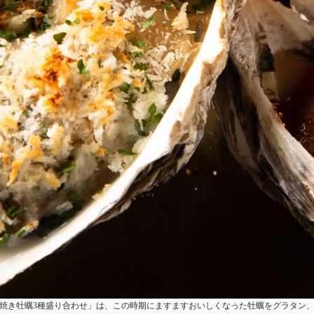
焼き牡蠣3種盛り合わせ」は、この時期にますますおいしくなった牡蠣をグラタン、