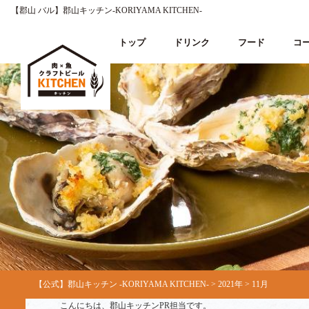
【郡山 バル】郡山キッチン-KORIYAMA KITCHEN-
トップ
ドリンク
フード
コ
【公式】郡山キッチン -KORIYAMA KITCHEN-
>
2021年
>
11月
こんにちは、郡山キッチンPR担当です。