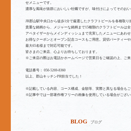
せメニューです。
濃厚な風味が抜群においしい牡蠣ですが、味付けによってそのおい
JR郡山駅中央口から徒歩1分で厳選したクラフトビールを各種取り
貴重な銘柄から、メジャーな銘柄まで15種類のクラフトビールは全
アペタイザーからメインディッシュまで充実したメニューにあわせ
お得なクーポンとオープン記念コースもご用意。貸切パーティーや
最大65名様まで対応可能です。
皆さまのご来店、心よりお待ちしております。
※ご来店の際はお電話かホームページで営業日をご確認の上、ご来
電話番号： 050-5269-8360
以上、郡山キッチンPR担当でした！
※記載している内容、コース構成、金額等、実際と異なる場合もご
※記事中では一部著作権フリーの画像を使用している場合がござい
BLOG
ブログ